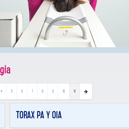
gía
11
4
5
6
7
8
9
10
TORAX PA Y OIA