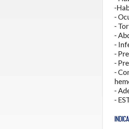
-Hab
- Oc
- To
- Ab
- In
- Pr
- Pr
- Co
hemo
- Ad
- E
INDIC