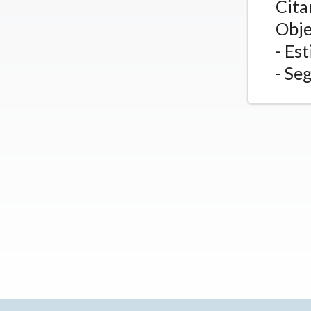
Cita
Obje
- Es
- Se