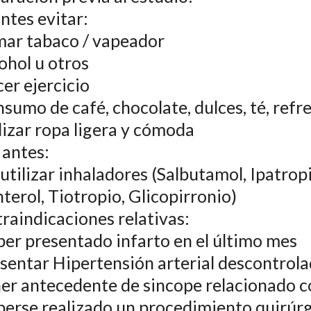
antes evitar:
mar tabaco / vapeador
cohol u otros
cer ejercicio
nsumo de café, chocolate, dulces, té, refre
ilizar ropa ligera y cómoda
 antes:
 utilizar inhaladores (Salbutamol, Ipatrop
nterol, Tiotropio, Glicopirronio)
raindicaciones relativas:
ber presentado infarto en el último mes
esentar Hipertensión arterial descontrol
ner antecedente de sincope relacionado 
berse realizado un procedimiento quirúrg