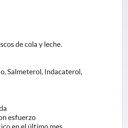
scos de cola y leche.
io, Salmeterol, Indacaterol,
ada
con esfuerzo
ico en el último mes