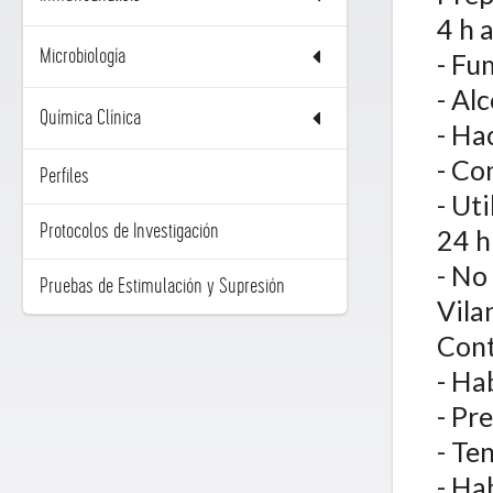
4 h 
Microbiología
- Fu
- Al
Química Clínica
- Ha
- Co
Perfiles
- Ut
Protocolos de Investigación
24 h
- No
Pruebas de Estimulación y Supresión
Vila
Cont
- Ha
- Pr
- Te
- Ha