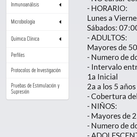
Inmunoanálisis
- HORARIO:
Lunes a Vierne
Microbiología
Sábados: 07:0
- ADULTOS:
Química Clínica
Mayores de 50
Perfiles
- Numero de do
- Intervalo entr
Protocolos de Investigación
1a Inicial
2a a los 5 años
Pruebas de Estimulación y
Supresión
- Cobertura de
- NIÑOS:
- Mayores de 2
- Numero de do
- ADOLESCEN