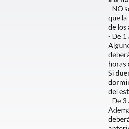
- NO s
que la
de los
- De 1
Alguno
deberá
horas 
Si due
dormir
del es
- De 3
Además
deberá
anteri