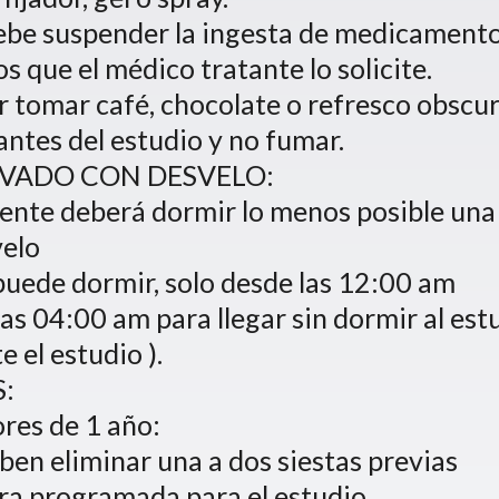
ebe suspender la ingesta de medicament
s que el médico tratante lo solicite.
ar tomar café, chocolate o refresco obscu
antes del estudio y no fumar.
IVADO CON DESVELO:
iente deberá dormir lo menos posible una 
velo
 puede dormir, solo desde las 12:00 am
las 04:00 am para llegar sin dormir al est
e el estudio ).
:
res de 1 año:
eben eliminar una a dos siestas previas
ora programada para el estudio,