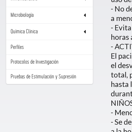
- No d
Microbiología
a meno
- Evit
Química Clínica
horas 
- ACT
Perfiles
El pac
Protocolos de Investigación
el des
total,
Pruebas de Estimulación y Supresión
hasta 
durant
NIÑOS
- Meno
- Se d
a la h