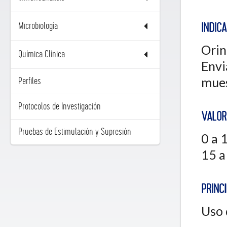
Microbiología
INDIC
Orin
Química Clínica
Envi
mues
Perfiles
Protocolos de Investigación
VALOR
Pruebas de Estimulación y Supresión
0 a 
15 a
PRINCI
Uso 