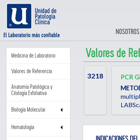
NOSOTROS
Valores de Re
Medicina de Laboratorio
Valores de Referencia
3218
PCR G
Anatomía Patológica y
METO
Citología Exfoliativa
multip
LABSca
Biología Molecular
Hematología
INDICACIONES DEL 