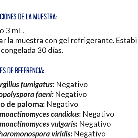
ACIONES DE LA MUESTRA:
o 3 mL.
ar la muestra con gel refrigerante. Estabi
, congelada 30 días.
ES DE REFERENCIA:
rgillus fumigatus:
Negativo
opolyspora faeni:
Negativo
o de paloma:
Negativo
moactinomyces candidus
:
Negativo
moactinomyces vulgaris
:
Negativo
haromonospora viridis
:
Negativo