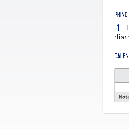
PRINCI
I
diar
CALEN