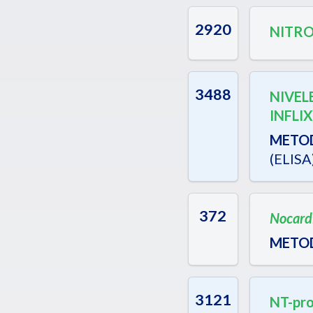
2920
NITRO
3488
NIVEL
INFLI
METO
(ELISA)
372
Nocardi
METO
3121
NT-pr