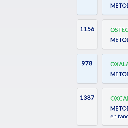
METO
1156
OSTE
METO
978
OXALA
METO
1387
OXCAR
METO
en tan